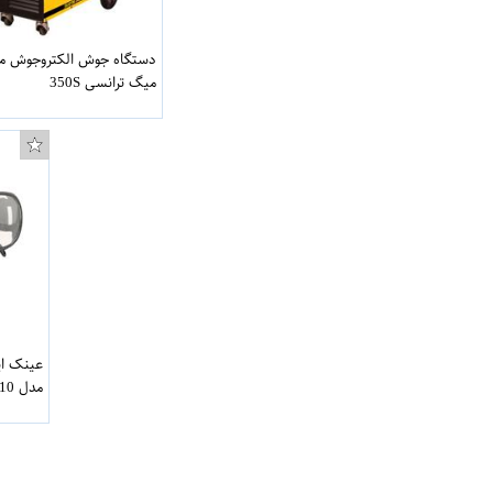
دستگاه جوش الکتروجوش مد
میگ ترانسی 350S
عینک ای
مدل 110