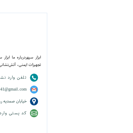
ابزار سپهردرباره ما ابزا
تجهیزات ایمنی، آتش‌نشانی
تلفن وارد نش
r41@gmail.com
خیابان صمدیه روب
کد پستی وارد