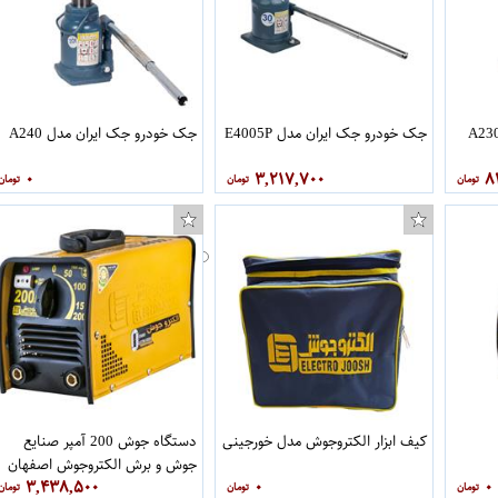
جک خودرو جک ایران مدل E4005P
جک خودرو جک ایران مدل A240
۰
۳,۲۱۷,۷۰۰
۸
کیف ابزار الکتروجوش مدل خورجینی
دستگاه جوش 200 آمپر صنایع
جوش و برش الکتروجوش اصفهان
۳,۴۳۸,۵۰۰
۰
۰
کرمانی مدل TRNS200